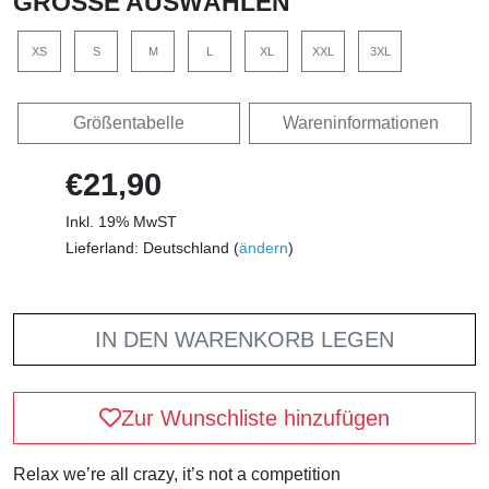
GRÖSSE AUSWÄHLEN
XS
S
M
L
XL
XXL
3XL
Größentabelle
Wareninformationen
€21,90
Inkl. 19% MwST
Lieferland: Deutschland (
ändern
)
IN DEN WARENKORB LEGEN
Zur Wunschliste hinzufügen
Relax we’re all crazy, it’s not a competition