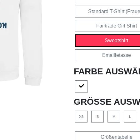
Standard T-Shirt (Frau
Fairtrade Girl Shirt
Sweatshirt
Emailletasse
FARBE AUSWÄ
GRÖSSE AUSW
XS
S
M
L
Größentabelle