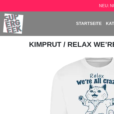
NEU: 
STARTSEITE
KA
KIMPRUT
/ RELAX WE’R