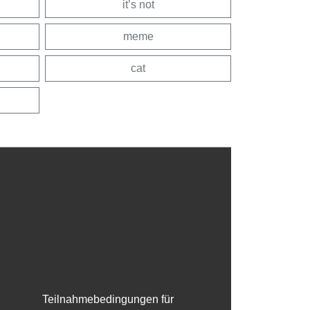
it’s not
meme
cat
Teilnahmebedingungen für