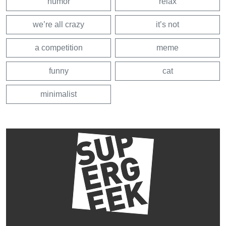
humor
relax
we’re all crazy
it’s not
a competition
meme
funny
cat
minimalist