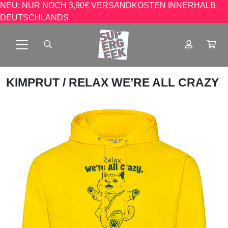
NEU: NUR NOCH 3,90€ VERSANDKOSTEN INNERHALB
DEUTSCHLANDS.
KIMPRUT
/ RELAX WE’RE ALL CRAZY