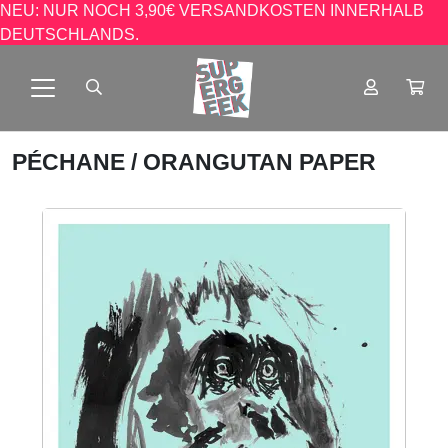
NEU: NUR NOCH 3,90€ VERSANDKOSTEN INNERHALB
DEUTSCHLANDS.
PÉCHANE
/ ORANGUTAN PAPER