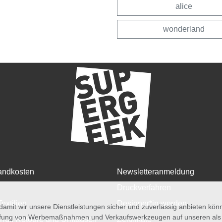
alice
wonderland
andkosten
Newsletteranmeldung
Druckverfahren
Textilien
Designer*in werden
amit wir unsere Dienstleistungen sicher und zuverlässig anbieten kö
üfung von Werbemaßnahmen und Verkaufswerkzeugen auf unseren als au
rruf, Retoure und Umtausch
Zertifikate