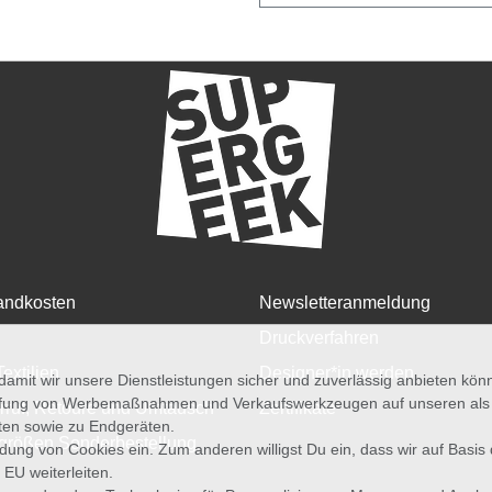
andkosten
Newsletteranmeldung
Druckverfahren
Textilien
Designer*in werden
amit wir unsere Dienstleistungen sicher und zuverlässig anbieten kö
üfung von Werbemaßnahmen und Verkaufswerkzeugen auf unseren als au
rruf, Retoure und Umtausch
Zertifikate
iten sowie zu Endgeräten.
größen Sonderbestellung
wendung von Cookies ein. Zum anderen willigst Du ein, dass wir auf Basis
 EU weiterleiten.