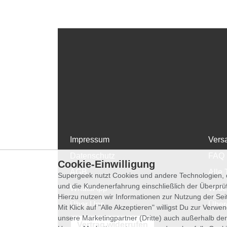
Impressum
Vers
Datenschutz
FAQ
Cookie-Einwilligung
AGB
Alle 
Supergeek nutzt Cookies und andere Technologien, d
und die Kundenerfahrung einschließlich der Überpr
WhatsApp
Wide
Hierzu nutzen wir Informationen zur Nutzung der Se
Über Uns
Über
Mit Klick auf "Alle Akzeptieren" willigst Du zur Ver
unsere Marketingpartner (Dritte) auch außerhalb der
Vertrag widerrufen