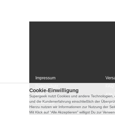
Impressum
Vers
Datenschutz
FAQ
Cookie-Einwilligung
AGB
Alle 
Supergeek nutzt Cookies und andere Technologien, d
und die Kundenerfahrung einschließlich der Überpr
WhatsApp
Wide
Hierzu nutzen wir Informationen zur Nutzung der Se
Über Uns
Über
Mit Klick auf "Alle Akzeptieren" willigst Du zur Ver