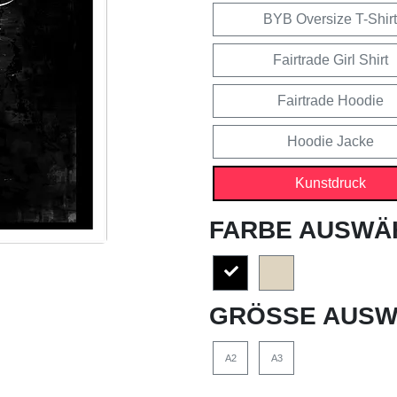
BYB Oversize T-Shirt
Fairtrade Girl Shirt
Fairtrade Hoodie
Hoodie Jacke
Kunstdruck
FARBE AUSWÄ
GRÖSSE AUSW
A2
A3