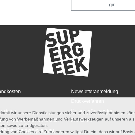
gir
andkosten
Newsletteranmeldung
Druckverfahren
Textilien
Designer*in werden
amit wir unsere Dienstleistungen sicher und zuverlässig anbieten kö
üfung von Werbemaßnahmen und Verkaufswerkzeugen auf unseren als au
rruf, Retoure und Umtausch
Zertifikate
iten sowie zu Endgeräten.
größen Sonderbestellung
wendung von Cookies ein. Zum anderen willigst Du ein, dass wir auf Basis