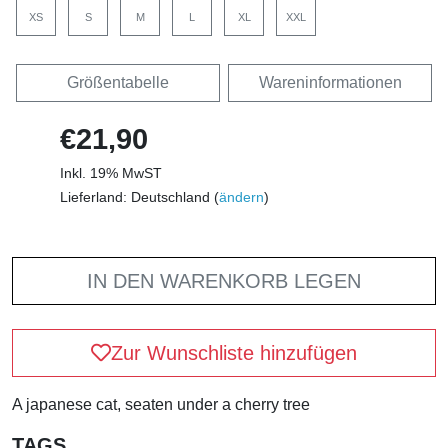
XS
S
M
L
XL
XXL
Größentabelle
Wareninformationen
€21,90
Inkl. 19% MwST
Lieferland: Deutschland (
ändern
)
IN DEN WARENKORB LEGEN
Zur Wunschliste hinzufügen
A japanese cat, seaten under a cherry tree
TAGS