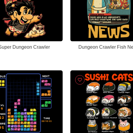
Super Dungeon Crawler
Dungeon Crawler Fish N