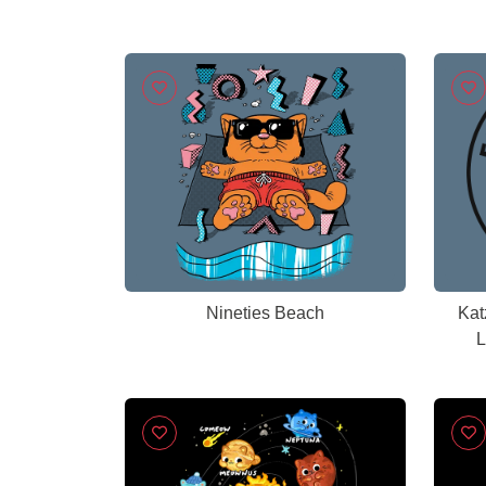
Nineties Beach
Kat
L