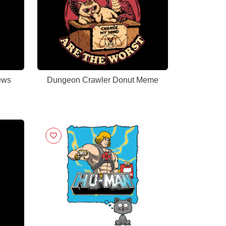
ews
Dungeon Crawler Donut Meme