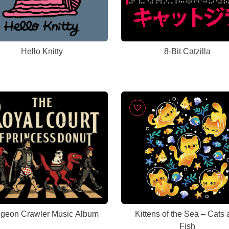
Hello Knitty
8-Bit Catzilla
geon Crawler Music Album
Kittens of the Sea – Cats
Fish