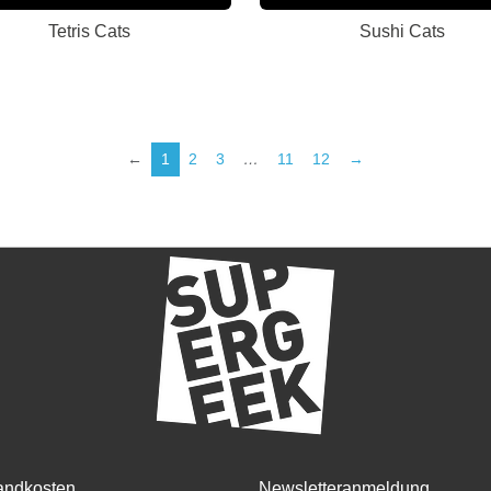
Tetris Cats
Sushi Cats
←
1
2
3
…
11
12
→
andkosten
Newsletteranmeldung