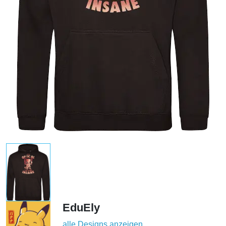
EduEly
alle Designs anzeigen