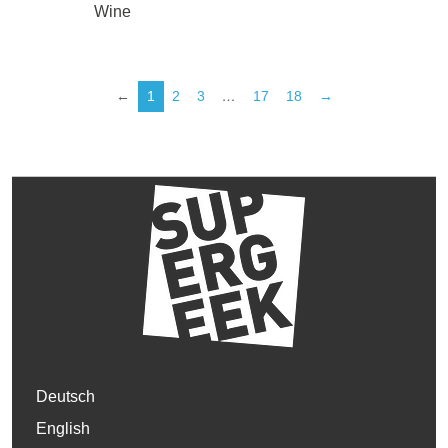
Wine
←
1
2
3
…
17
18
→
Deutsch
English