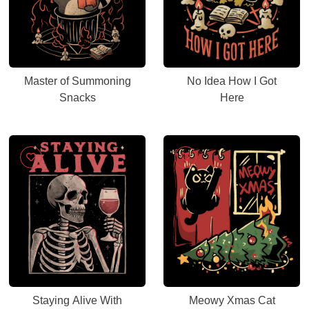
Master of Summoning
No Idea How I Got
Snacks
Here
Staying Alive With
Meowy Xmas Cat