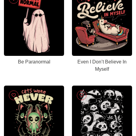
Be Paranormal
Even I Don’t Believe In
Myself