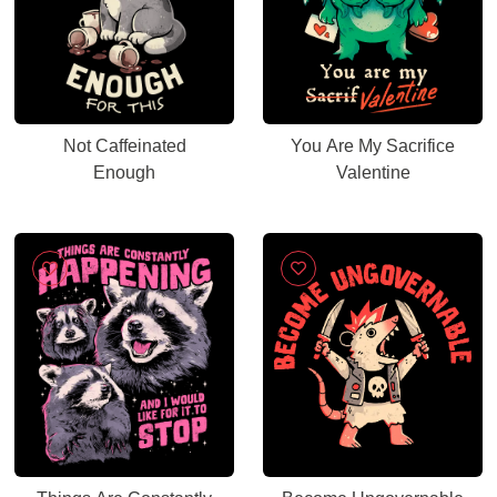
Not Caffeinated
You Are My Sacrifice
Enough
Valentine