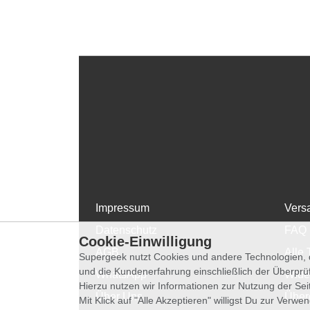
Impressum
Vers
Datenschutz
FAQ
Cookie-Einwilligung
AGB
Alle 
Supergeek nutzt Cookies und andere Technologien, d
und die Kundenerfahrung einschließlich der Überpr
WhatsApp
Wide
Hierzu nutzen wir Informationen zur Nutzung der Se
Über Uns
Über
Mit Klick auf "Alle Akzeptieren" willigst Du zur Ver