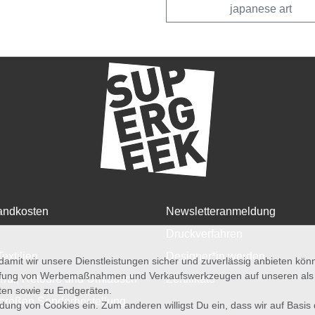
japanese art
andkosten
Newsletteranmeldung
Druckverfahren
Textilien
Designer*in werden
amit wir unsere Dienstleistungen sicher und zuverlässig anbieten kö
üfung von Werbemaßnahmen und Verkaufswerkzeugen auf unseren als au
rruf, Retoure und Umtausch
Zertifikate
iten sowie zu Endgeräten.
größen Sonderbestellung
wendung von Cookies ein. Zum anderen willigst Du ein, dass wir auf Basis