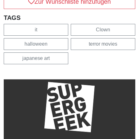
Zur Wunschliste hinzufügen
TAGS
it
Clown
halloween
terror movies
japanese art