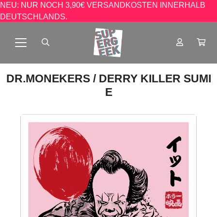
NEU: NUR NOCH 3,90€ VERSANDKOSTEN INNERHALB
DEUTSCHLANDS.
DR.MONEKERS
/ DERRY KILLER SUMI
E