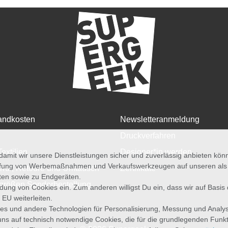
andkosten
Newsletteranmeldung
Druckverfahren
Textilien
Designer*in werden
amit wir unsere Dienstleistungen sicher und zuverlässig anbieten kö
üfung von Werbemaßnahmen und Verkaufswerkzeugen auf unseren als au
rruf, Retoure und Umtausch
Zertifikate
iten sowie zu Endgeräten.
größen Sonderbestellung
wendung von Cookies ein. Zum anderen willigst Du ein, dass wir auf Basis
 EU weiterleiten.
es und andere Technologien für Personalisierung, Messung und Analy
uns auf technisch notwendige Cookies, die für die grundlegenden Funk