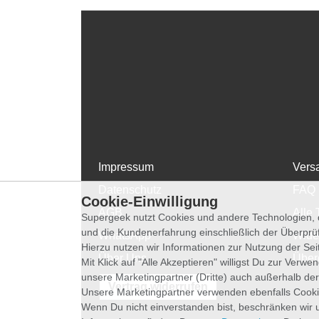
Impressum
Vers
Datenschutz
FAQ
Cookie-Einwilligung
AGB
Alle 
Supergeek nutzt Cookies und andere Technologien, d
und die Kundenerfahrung einschließlich der Überpr
WhatsApp
Wide
Hierzu nutzen wir Informationen zur Nutzung der Se
Über Uns
Über
Mit Klick auf "Alle Akzeptieren" willigst Du zur Ver
unsere Marketingpartner (Dritte) auch außerhalb der
Vertrag widerrufen
Unsere Marketingpartner verwenden ebenfalls Cooki
Wenn Du nicht einverstanden bist, beschränken wir 