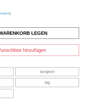
ändern
)
unschliste hinzufügen
dungeon
rpg