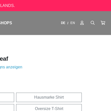
LANDS.
SHOPS
DE
EN
/
eaf
gns anzeigen
Hausmarke Shirt
Oversize T-Shirt