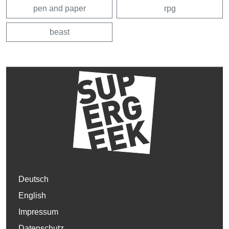
pen and paper
rpg
beast
Deutsch
English
Impressum
Datenschutz