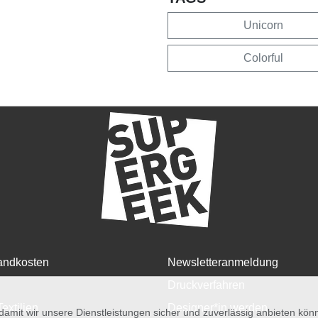
Unicorn
Colorful
andkosten
Newsletteranmeldung
Druckverfahren
Textilien
Designer*in werden
amit wir unsere Dienstleistungen sicher und zuverlässig anbieten kö