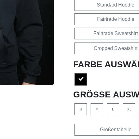
Standard Hoodie
Fairtrade Hoodie
Fairtrade Sweatshirt
Cropped Sweatshirt
FARBE AUSWÄ
GRÖSSE AUSW
S
M
L
XL
Größentabelle