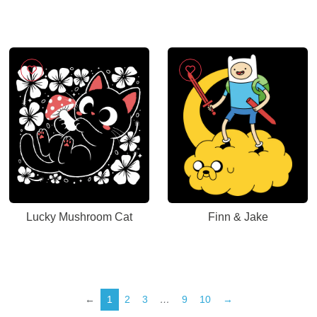
Lucky Mushroom Cat
Finn & Jake
←
1
2
3
…
9
10
→