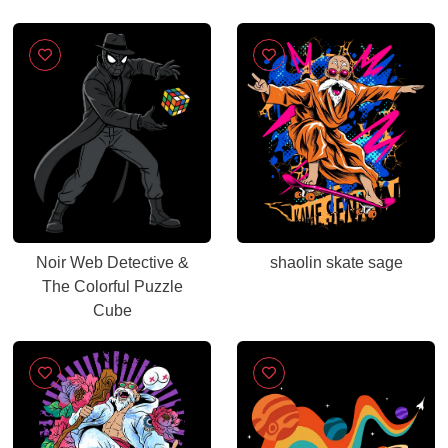
Noir Web Detective &
shaolin skate sage
The Colorful Puzzle
Cube