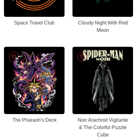
Space Travel Club
Cloudy Night With Red
Moon
The Pharaoh's Deck
Noir Arachnid Vigilante
& The Colorful Puzzle
Cube