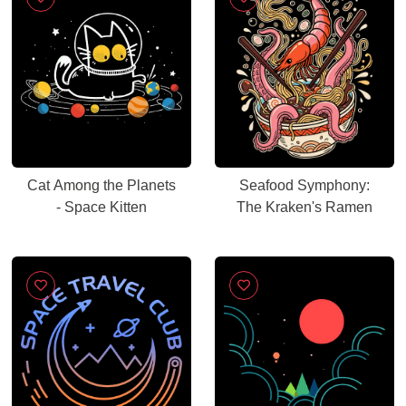
Cat Among the Planets
Seafood Symphony:
- Space Kitten
The Kraken's Ramen