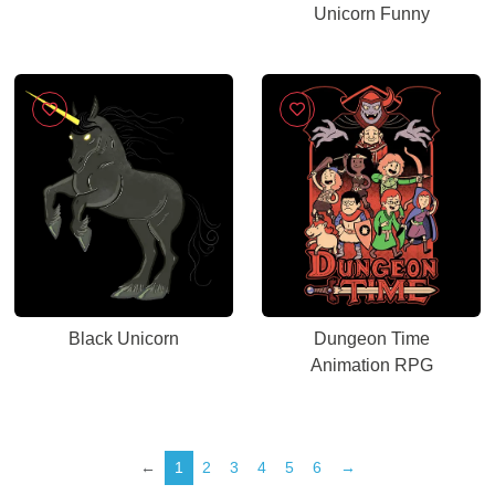
Unicorn Funny
Black Unicorn
Dungeon Time
Animation RPG
←
1
2
3
4
5
6
→