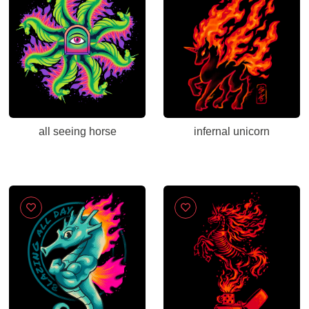
all seeing horse
infernal unicorn