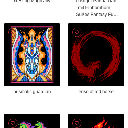
Resting Magically
Lustiger Panda Dab
mit Einhornhorn –
Süßes Fantasy Fun
Shirt
prismatic guardian
enso of red horse