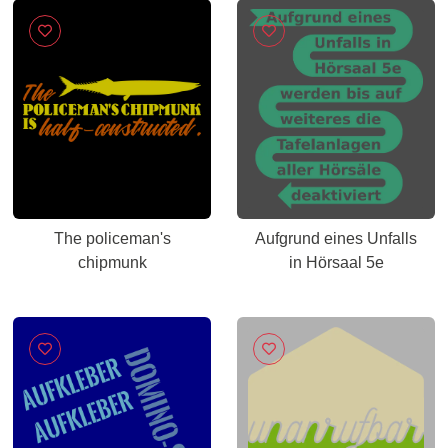
The policeman's
Aufgrund eines Unfalls
chipmunk
in Hörsaal 5e