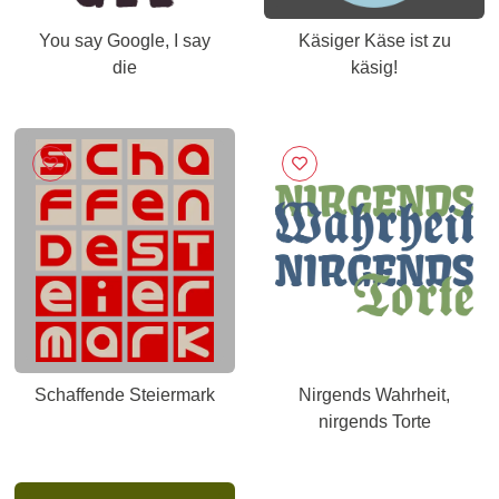
You say Google, I say
Käsiger Käse ist zu
die
käsig!
Schaffende Steiermark
Nirgends Wahrheit,
nirgends Torte