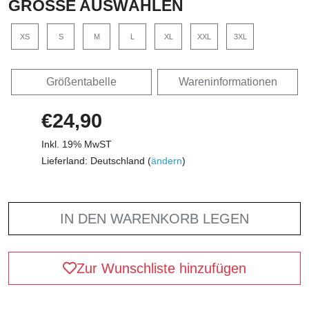
GRÖSSE AUSWÄHLEN
XS
S
M
L
XL
XXL
3XL
Größentabelle
Wareninformationen
€24,90
Inkl. 19% MwST
Lieferland: Deutschland (
ändern
)
IN DEN WARENKORB LEGEN
Zur Wunschliste hinzufügen