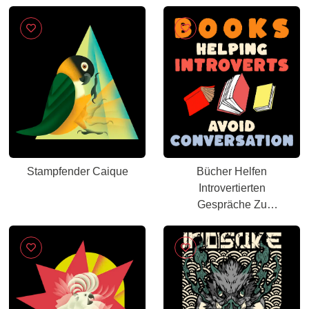
Pelzkreatur
Stampfender Caique
Bücher Helfen
Introvertierten
Gespräche Zu
Vermeiden – Lustiges
Lese Humor Design