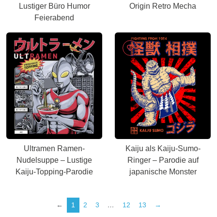
Lustiger Büro Humor
Origin Retro Mecha
Feierabend
Ultramen Ramen-
Kaiju als Kaiju-Sumo-
Nudelsuppe – Lustige
Ringer – Parodie auf
Kaiju-Topping-Parodie
japanische Monster
←
1
2
3
…
12
13
→