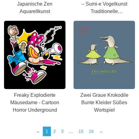
Japanische Zen
– Sumi-e Vogelkunst
Aquarellkunst
Traditionelle
Tuschemalerei
Freaky Explodierte
Zwei Graue Krokodile
Mäusedame - Cartoon
Bunte Kleider Süßes
Horror Underground
Wortspiel
←
1
2
3
…
15
16
→