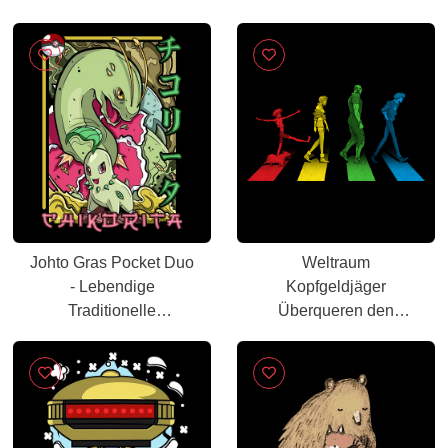
Linienkunst
Johto Gras Pocket Duo
Weltraum
- Lebendige
Kopfgeldjäger
Traditionelle
Überqueren den
Japanische Kunst
Berühmtesten
Zebrastreifen