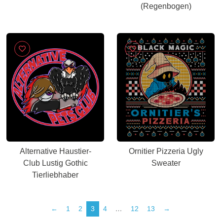
(Regenbogen)
Alternative Haustier-
Ornitier Pizzeria Ugly
Club Lustig Gothic
Sweater
Tierliebhaber
←
1
2
3
4
…
12
13
→