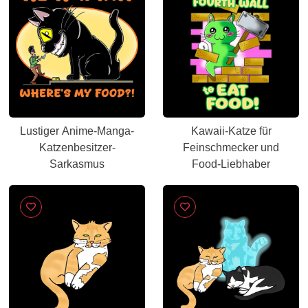
Lustiger Anime-Manga-
Kawaii-Katze für
Katzenbesitzer-
Feinschmecker und
Sarkasmus
Food-Liebhaber