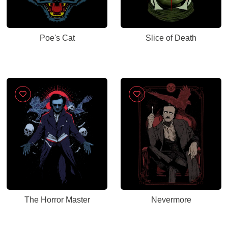
Poe's Cat
Slice of Death
The Horror Master
Nevermore