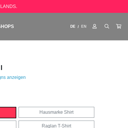
LANDS.
SHOPS
DE
EN
/
l
gns anzeigen
Hausmarke Shirt
Raglan T-Shirt