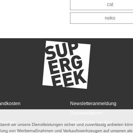
cat
neko
andkosten
Newsletteranmeldung
Druckverfahren
Textilien
Designer*in werden
amit wir unsere Dienstleistungen sicher und zuverlässig anbieten kö
üfung von Werbemaßnahmen und Verkaufswerkzeugen auf unseren als au
rruf, Retoure und Umtausch
Zertifikate