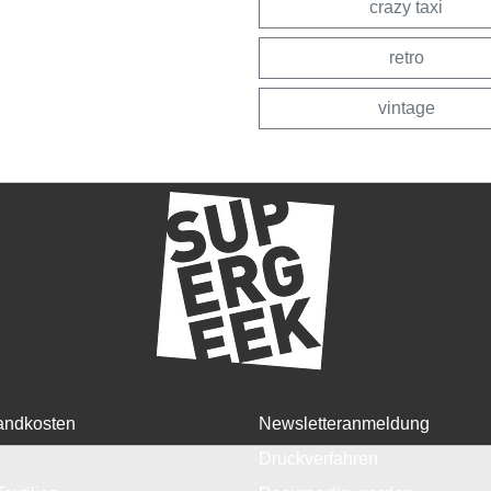
crazy taxi
retro
vintage
andkosten
Newsletteranmeldung
Druckverfahren