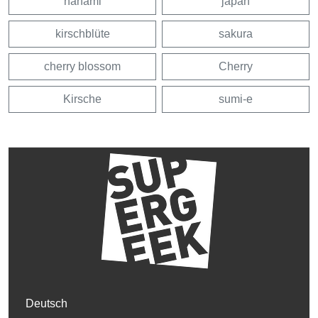
hanami
japan
kirschblüte
sakura
cherry blossom
Cherry
Kirsche
sumi-e
Deutsch