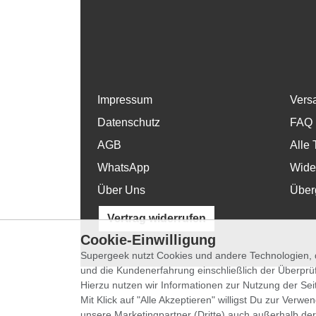
Impressum
Vers
Datenschutz
FAQ
AGB
Alle 
WhatsApp
Wide
Über Uns
Über
Vertrag widerrufen
Cookie-Einwilligung
Supergeek nutzt Cookies und andere Technologien, d
und die Kundenerfahrung einschließlich der Überpr
Hierzu nutzen wir Informationen zur Nutzung der Se
Mit Klick auf "Alle Akzeptieren" willigst Du zur Ver
unsere Marketingpartner (Dritte) auch außerhalb der