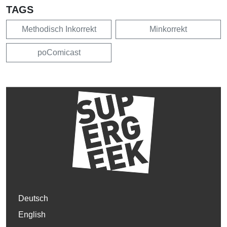
TAGS
Methodisch Inkorrekt
Minkorrekt
poComicast
Deutsch
English