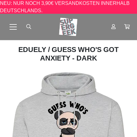
NEU: NUR NOCH 3,90€ VERSANDKOSTEN INNERHALB
DEUTSCHLANDS.
EDUELY
/ GUESS WHO'S GOT
ANXIETY - DARK