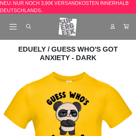
NEU: NUR NOCH 3,90€ VERSANDKOSTEN INNERHALB
DEUTSCHLANDS.
EDUELY
/ GUESS WHO'S GOT
ANXIETY - DARK