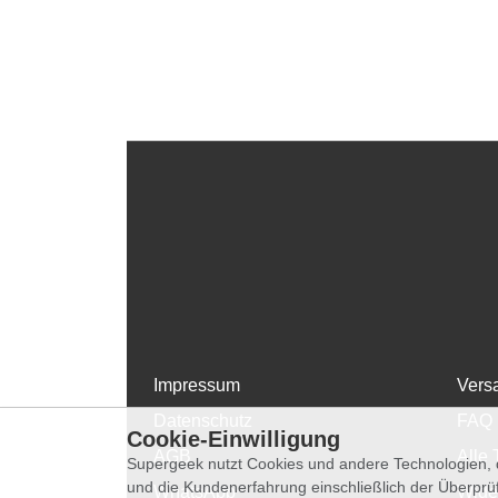
Impressum
Vers
Datenschutz
FAQ
Cookie-Einwilligung
AGB
Alle 
Supergeek nutzt Cookies und andere Technologien, d
und die Kundenerfahrung einschließlich der Überpr
WhatsApp
Wide