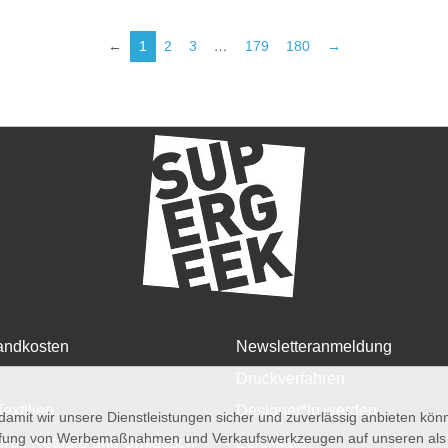
←
1
2
3
…
179
180
→
andkosten
Newsletteranmeldung
Druckverfahren
Textilien
Designer*in werden
amit wir unsere Dienstleistungen sicher und zuverlässig anbieten kö
üfung von Werbemaßnahmen und Verkaufswerkzeugen auf unseren als au
rruf, Retoure und Umtausch
Zertifikate