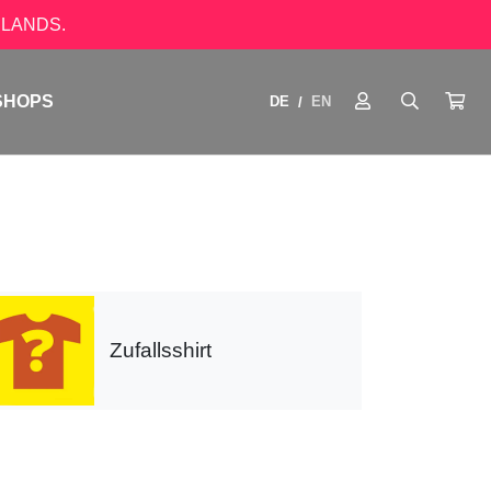
LANDS.
SHOPS
DE
EN
/
Zufallsshirt