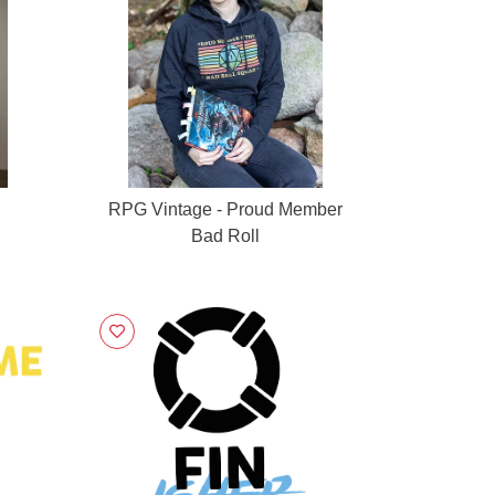
RPG Vintage - Proud Member
Bad Roll