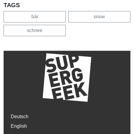
TAGS
bär
snow
schnee
Deutsch
English