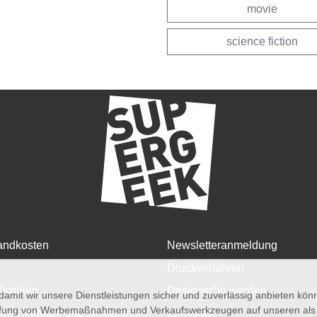
movie
science fiction
andkosten
Newsletteranmeldung
Druckverfahren
Textilien
Designer*in werden
amit wir unsere Dienstleistungen sicher und zuverlässig anbieten kö
üfung von Werbemaßnahmen und Verkaufswerkzeugen auf unseren als au
rruf, Retoure und Umtausch
Zertifikate