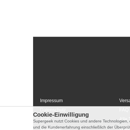
Impressum
Vers
Datenschutz
FAQ
Cookie-Einwilligung
AGB
Alle 
Supergeek nutzt Cookies und andere Technologien, d
und die Kundenerfahrung einschließlich der Überpr
WhatsApp
Wide