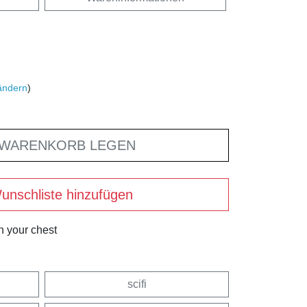
ändern
)
 WARENKORB LEGEN
unschliste hinzufügen
n your chest
scifi