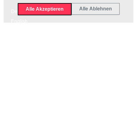
Alle Ablehnen
Alle Akzeptieren
Deutsch
English
Impressum
Datenschutz
AGB
WhatsApp
Über Uns
Versandkosten
FAQ
Alle Textilien
Widerruf, Retoure und Umtausch
Übergrößen Sonderbestellung
Newsletteranmeldung