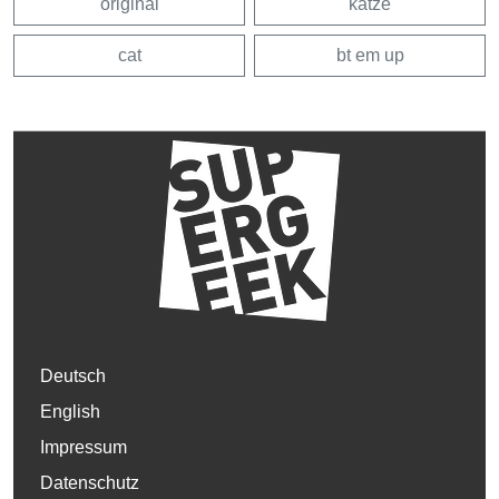
original
katze
cat
bt em up
Deutsch
English
Impressum
Datenschutz