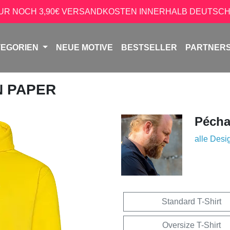
NUR NOCH 3,90€ VERSANDKOSTEN INNERHALB DEUTSCH
TEGORIEN
NEUE MOTIVE
BESTSELLER
PARTNER
N PAPER
Péch
alle Desi
Standard T-Shirt
Oversize T-Shirt