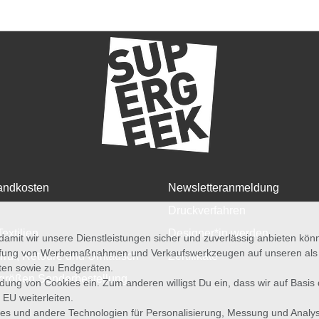
andkosten
Newsletteranmeldung
Druckverfahren
Textilien
Designer*in werden
amit wir unsere Dienstleistungen sicher und zuverlässig anbieten kö
üfung von Werbemaßnahmen und Verkaufswerkzeugen auf unseren als au
rruf, Retoure und Umtausch
Zertifikate
iten sowie zu Endgeräten.
größen Sonderbestellung
wendung von Cookies ein. Zum anderen willigst Du ein, dass wir auf Basis
 EU weiterleiten.
es und andere Technologien für Personalisierung, Messung und Analy