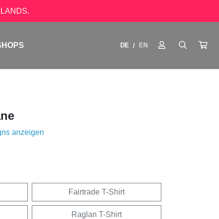
LANDS.
SHOPS
DE
EN
/
ane
gns anzeigen
Fairtrade T-Shirt
Raglan T-Shirt