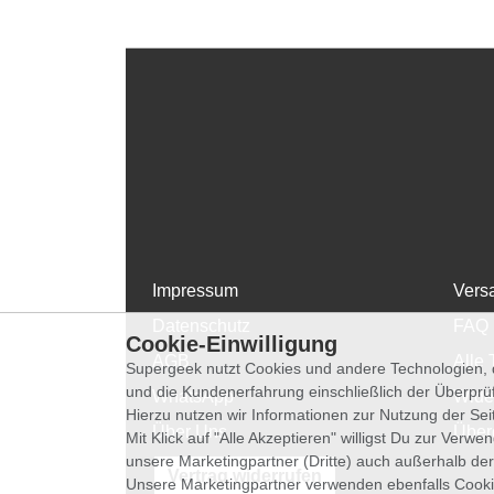
Impressum
Vers
Datenschutz
FAQ
Cookie-Einwilligung
AGB
Alle 
Supergeek nutzt Cookies und andere Technologien, d
und die Kundenerfahrung einschließlich der Überpr
WhatsApp
Wide
Hierzu nutzen wir Informationen zur Nutzung der Se
Über Uns
Über
Mit Klick auf "Alle Akzeptieren" willigst Du zur Ver
unsere Marketingpartner (Dritte) auch außerhalb der
Vertrag widerrufen
Unsere Marketingpartner verwenden ebenfalls Cooki