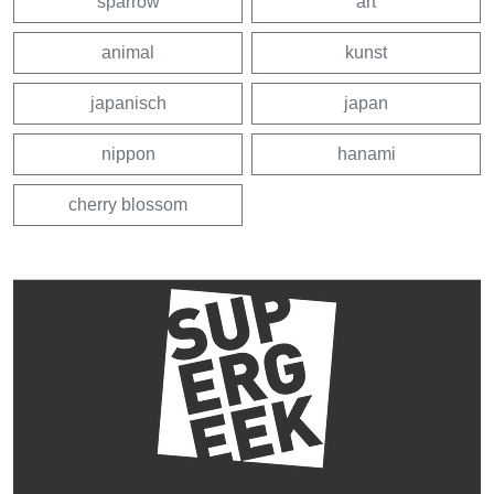
sparrow
art
animal
kunst
japanisch
japan
nippon
hanami
cherry blossom