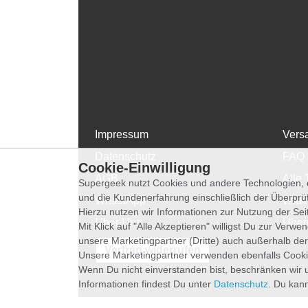
Impressum
Vers
Datenschutz
FAQ
Cookie-Einwilligung
AGB
Alle 
Supergeek nutzt Cookies und andere Technologien, d
und die Kundenerfahrung einschließlich der Überpr
WhatsApp
Wide
Hierzu nutzen wir Informationen zur Nutzung der Se
Über Uns
Über
Mit Klick auf "Alle Akzeptieren" willigst Du zur Ver
unsere Marketingpartner (Dritte) auch außerhalb der
Vertrag widerrufen
Unsere Marketingpartner verwenden ebenfalls Cooki
Wenn Du nicht einverstanden bist, beschränken wir 
Informationen findest Du unter
Datenschutz
. Du kann