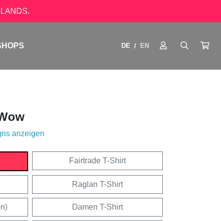
LANDS.
SHOPS
DE
EN
/
Wow
gns anzeigen
Fairtrade T-Shirt
Raglan T-Shirt
en)
Damen T-Shirt