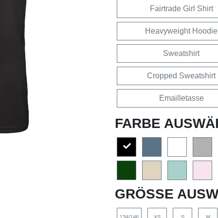
Fairtrade Girl Shirt
Heavyweight Hoodie
Sweatshirt
Cropped Sweatshirt
Emailletasse
FARBE AUSWÄ
GRÖSSE AUSW
134/146
XS
S
M