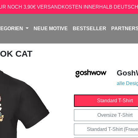
NUR NOCH 3,90€ VERSANDKOSTEN INNERHALB DEUTSCH
TEGORIEN
NEUE MOTIVE
BESTSELLER
PARTNER
M OK CAT
Gosh
alle Desi
Standard T-Shirt
Oversize T-Shirt
Standard T-Shirt (Frau