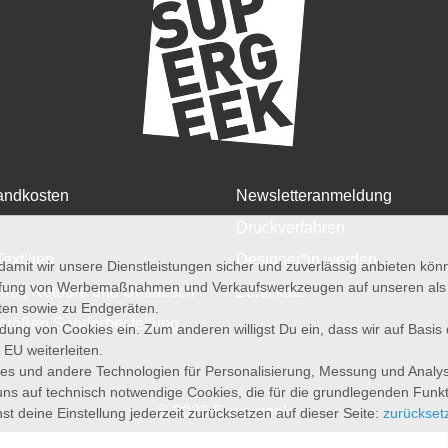
andkosten
Newsletteranmeldung
Druckverfahren
Textilien
Designer*in werden
amit wir unsere Dienstleistungen sicher und zuverlässig anbieten kö
üfung von Werbemaßnahmen und Verkaufswerkzeugen auf unseren als au
rruf, Retoure und Umtausch
Zertifikate
iten sowie zu Endgeräten.
größen Sonderbestellung
wendung von Cookies ein. Zum anderen willigst Du ein, dass wir auf Basis
 EU weiterleiten.
es und andere Technologien für Personalisierung, Messung und Analy
uns auf technisch notwendige Cookies, die für die grundlegenden Funk
© 2026 Supergeek
st deine Einstellung jederzeit zurücksetzen auf dieser Seite:
zurückset