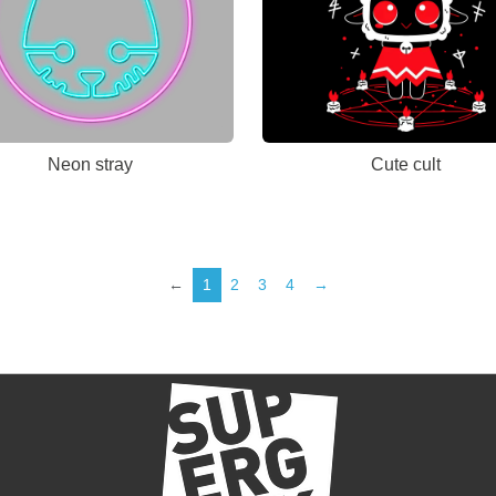
Neon stray
Cute cult
←
1
2
3
4
→