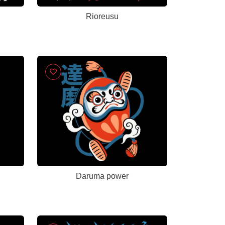
Rioreusu
Daruma power