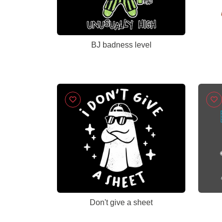
BJ badness level
Don't give a sheet