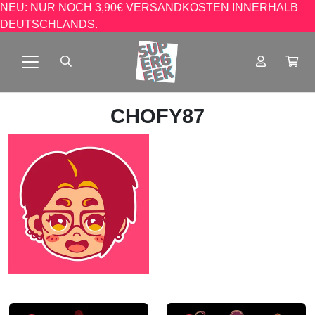
NEU: NUR NOCH 3,90€ VERSANDKOSTEN INNERHALB
DEUTSCHLANDS.
CHOFY87