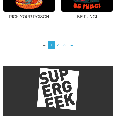
PICK YOUR POISON
BE FUNGI
←
1
2
3
→