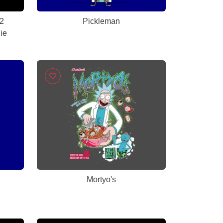
2
Pickleman
ie
Mortyo's