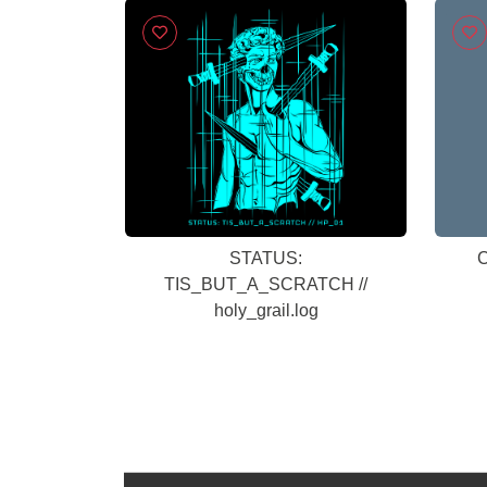
STATUS:
C
TIS_BUT_A_SCRATCH //
holy_grail.log