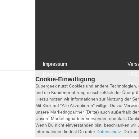
Impressum
Vers
Datenschutz
FAQ
Cookie-Einwilligung
AGB
Alle 
Supergeek nutzt Cookies und andere Technologien, d
und die Kundenerfahrung einschließlich der Überpr
WhatsApp
Wide
Hierzu nutzen wir Informationen zur Nutzung der Se
Über Uns
Über
Mit Klick auf "Alle Akzeptieren" willigst Du zur Ver
unsere Marketingpartner (Dritte) auch außerhalb der
Vertrag widerrufen
Unsere Marketingpartner verwenden ebenfalls Cooki
Wenn Du nicht einverstanden bist, beschränken wir 
Informationen findest Du unter
Datenschutz
. Du kann