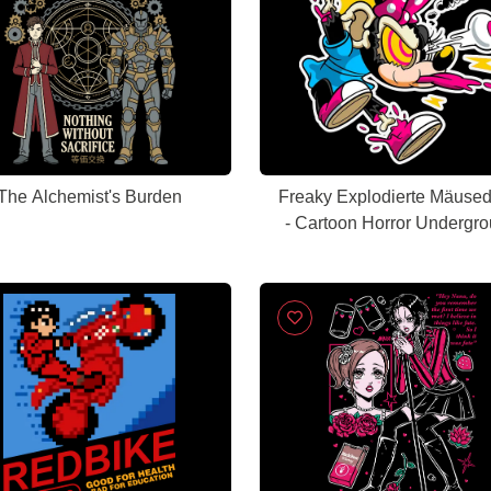
The Alchemist's Burden
Freaky Explodierte Mäuse
- Cartoon Horror Undergr