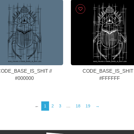
ODE_BASE_IS_SHIT //
CODE_BASE_IS_SHIT 
#000000
#FFFFFF
←
1
2
3
…
18
19
→