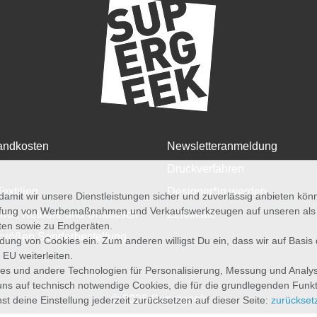
andkosten
Newsletteranmeldung
Druckverfahren
Textilien
Designer*in werden
amit wir unsere Dienstleistungen sicher und zuverlässig anbieten kö
üfung von Werbemaßnahmen und Verkaufswerkzeugen auf unseren als au
rruf, Retoure und Umtausch
Zertifikate
iten sowie zu Endgeräten.
größen Sonderbestellung
wendung von Cookies ein. Zum anderen willigst Du ein, dass wir auf Basis
 EU weiterleiten.
es und andere Technologien für Personalisierung, Messung und Analy
uns auf technisch notwendige Cookies, die für die grundlegenden Funk
© 2026 Supergeek
st deine Einstellung jederzeit zurücksetzen auf dieser Seite:
zurückset