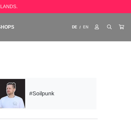
LANDS.
SHOPS
DE
EN
/
#Soilpunk