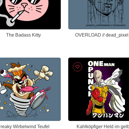
The Badass Kitty
OVERLOAD // dead_pixel.
reaky Wirbelwind Teufel
Kahlköpfiger Held im gel