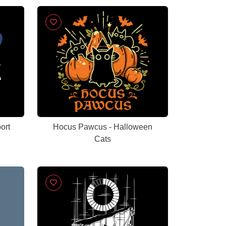
ort
Hocus Pawcus - Halloween
Cats