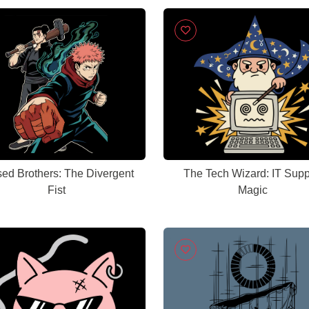
ed Brothers: The Divergent
The Tech Wizard: IT Supp
Fist
Magic