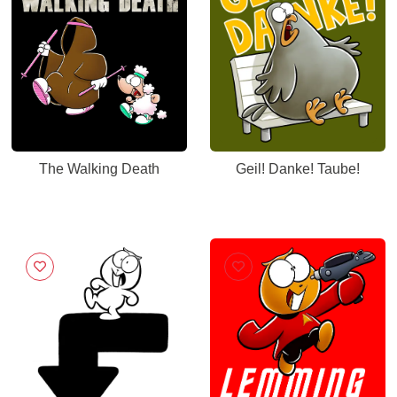
The Walking Death
Geil! Danke! Taube!