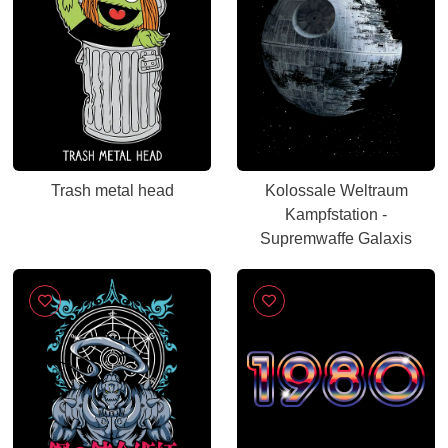
Trash metal head
Kolossale Weltraum
Kampfstation -
Supremwaffe Galaxis