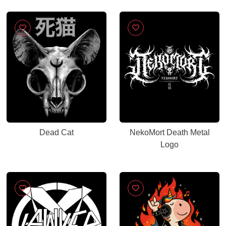
Dead Cat
NekoMort Death Metal
Logo