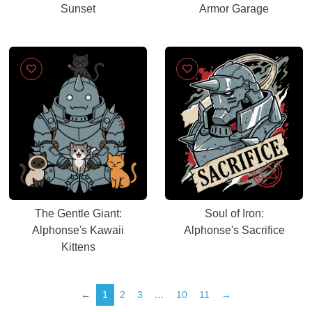
Sunset
Armor Garage
The Gentle Giant:
Soul of Iron:
Alphonse's Kawaii
Alphonse's Sacrifice
Kittens
←
1
2
3
…
10
11
→