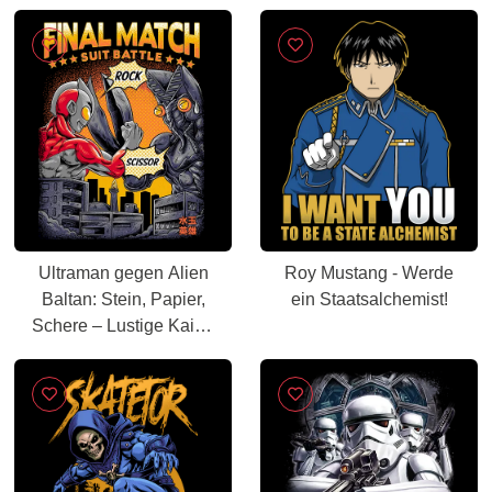
Ultraman gegen Alien
Roy Mustang - Werde
Baltan: Stein, Papier,
ein Staatsalchemist!
Schere – Lustige Kaiju-
Parodie