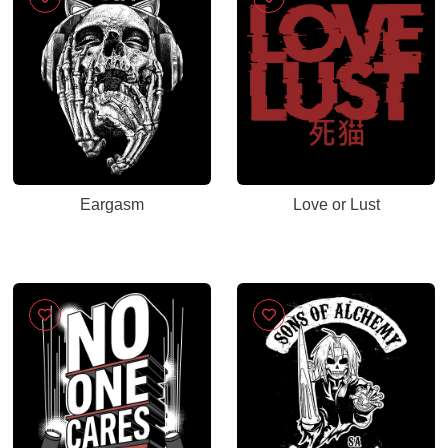
Eargasm
Love or Lust