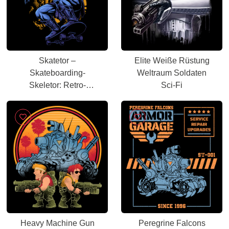
Skatetor –
Elite Weiße Rüstung
Skateboarding-
Weltraum Soldaten
Skeletor: Retro-
Sci-Fi
Cartoon-Mashup
Heavy Machine Gun
Peregrine Falcons