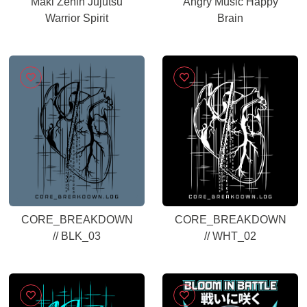
Maki Zenin Jujutsu
Angry Music Happy
Warrior Spirit
Brain
CORE_BREAKDOWN
CORE_BREAKDOWN
// BLK_03
// WHT_02