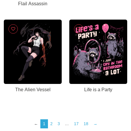
Flail Assassin
The Alien Vessel
Life is a Party
←
1
2
3
…
17
18
→