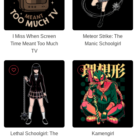
I Miss When Screen
Meteor Strike: The
Time Meant Too Much
Manic Schoolgirl
TV
Lethal Schoolgirl: The
Kamengirl