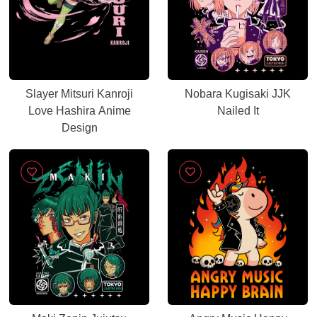
Slayer Mitsuri Kanroji
Nobara Kugisaki JJK
Love Hashira Anime
Nailed It
Design