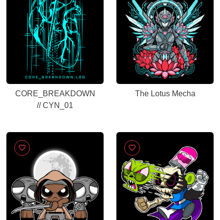
CORE_BREAKDOWN
The Lotus Mecha
// CYN_01