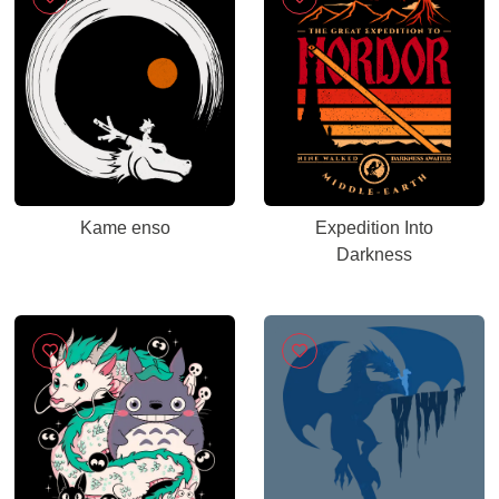
Kame enso
Expedition Into
Darkness