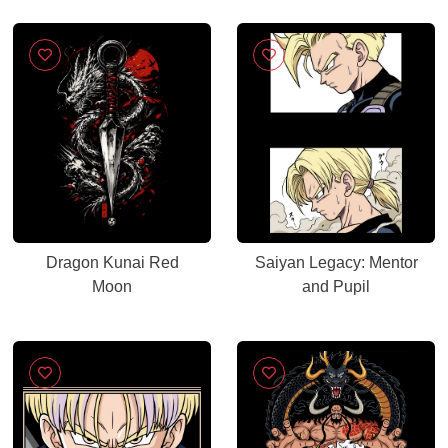
Dragon Kunai Red
Saiyan Legacy: Mentor
Moon
and Pupil