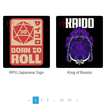
RPG Japanese Sign
King of Beasts
←
1
2
3
…
22
23
→