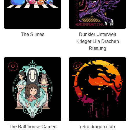
The Slimes
Dunkler Unterwelt
Krieger Lila Drachen
Rüstung
The Bathhouse Cameo
retro dragon club