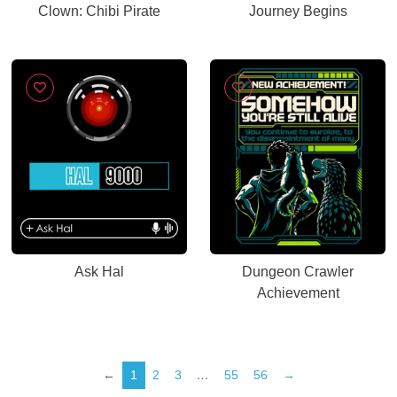
Clown: Chibi Pirate
Journey Begins
Ask Hal
Dungeon Crawler
Achievement
←
1
2
3
…
55
56
→