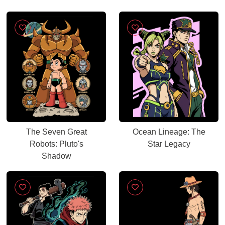
The Seven Great
Ocean Lineage: The
Robots: Pluto's
Star Legacy
Shadow