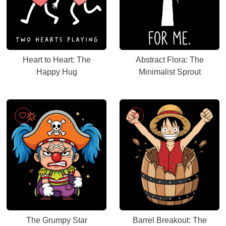
Heart to Heart: The
Abstract Flora: The
Happy Hug
Minimalist Sprout
The Grumpy Star
Barrel Breakout: The