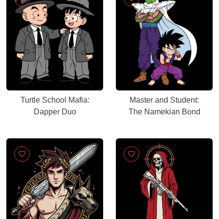
Turtle School Mafia:
Master and Student:
Dapper Duo
The Namekian Bond