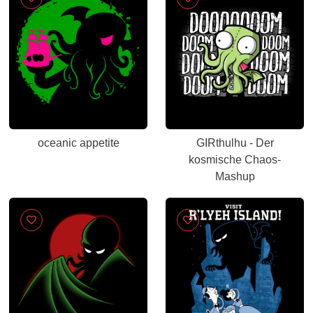
oceanic appetite
GIRthulhu - Der
kosmische Chaos-
Mashup