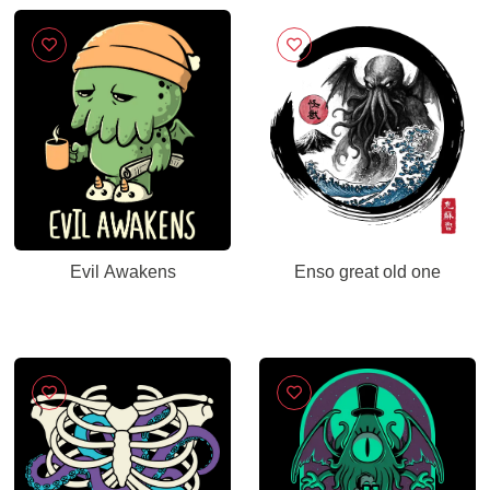
Evil Awakens
Enso great old one