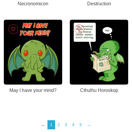
Necronomicon
Destruction
May I have your mind?
Cthulhu Horoskop
←
1
2
3
4
5
→