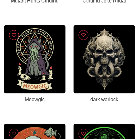
Mutant Hunts Cthulhu
Cthulhu Joke Ritual
Meowgic
dark warlock