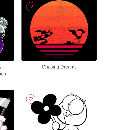
 -
Chasing Dreams
oon