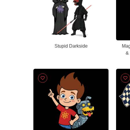
Stupid Darkside
Mag
&