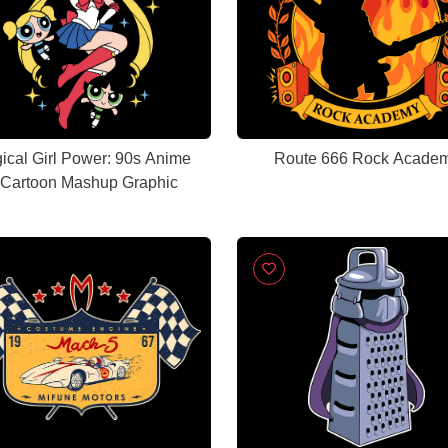
ical Girl Power: 90s Anime
Route 666 Rock Acade
 Cartoon Mashup Graphic