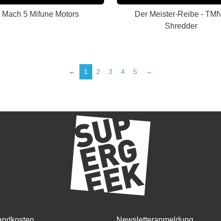
Mach 5 Mifune Motors
Der Meister-Reibe - TM
Shredder
←
1
2
3
4
5
→
andkosten
Newsletteranmeldung