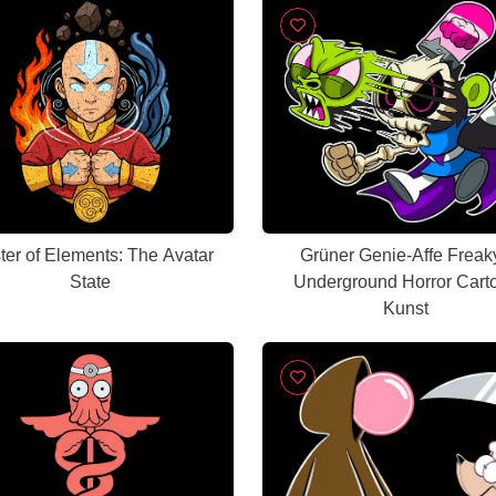
ter of Elements: The Avatar
Grüner Genie-Affe Freaky
State
Underground Horror Cart
Kunst