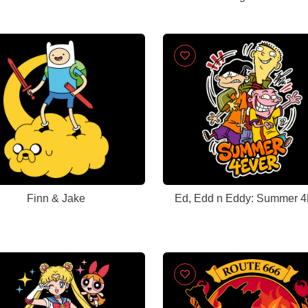
Finn & Jake
Ed, Edd n Eddy: Summer 4